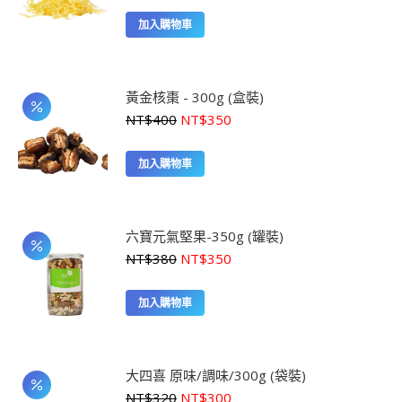
加入購物車
黃金核棗 - 300g (盒裝)
原
目
NT$
400
NT$
350
始
前
價
價
加入購物車
格：
格：
NT$400。
NT$350。
六寶元氣堅果-350g (罐裝)
原
目
NT$
380
NT$
350
始
前
價
價
加入購物車
格：
格：
NT$380。
NT$350。
大四喜 原味/調味/300g (袋裝)
原
目
NT$
320
NT$
300