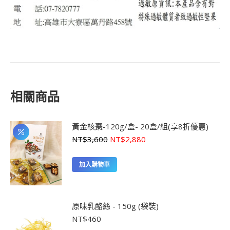
相關商品
黃金核棗-120g/盒- 20盒/組(享8折優惠)
原
目
NT$
3,600
NT$
2,880
始
前
價
價
加入購物車
格：
格：
NT$3,600。
NT$2,880。
原味乳酪絲 - 150g (袋裝)
NT$
460