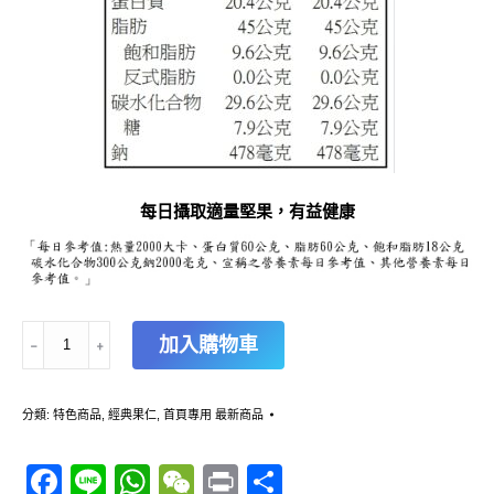
每日攝取適量堅果，有益健康
麻
加入購物車
﹣
﹢
辣
腰
果
分類:
特色商品
,
經典果仁
,
首頁專用 最新商品
-
300g
(袋
Facebook
Line
WhatsApp
WeChat
Print
分
裝)