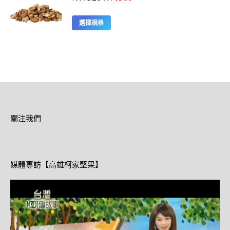
始
前
價
價
此
選擇規格
格：
格：
產
NT$320。
NT$300。
品
有
多
種
款
式。
可
在
關注我們
產
品
頁
面
媒體專訪【高雄柯家堅果】
選
擇
選
項