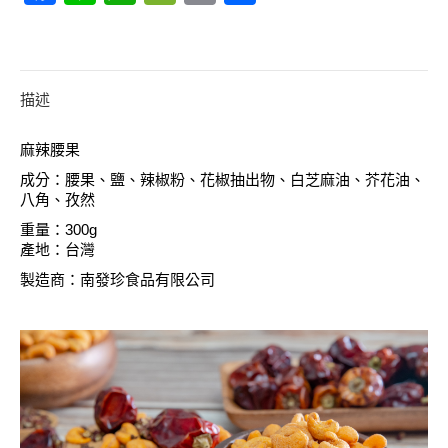
(複
享
製-
測
試
版
描述
勿
下)
麻辣腰果
數
量
成分：腰果、鹽、辣椒粉、花椒抽出物、白芝麻油、芥花油、
八角、孜然
重量：300g
產地：台灣
製造商：南發珍食品有限公司