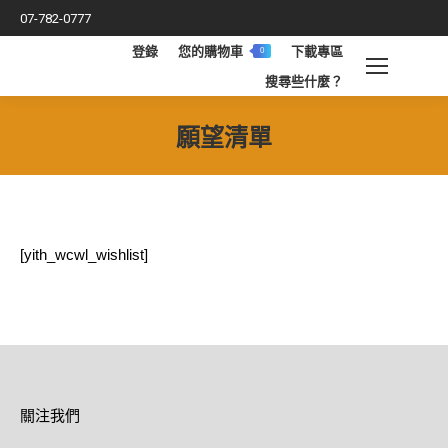
07-782-0777
登錄
您的購物車
下載專區
0
搜
搜尋些什麼？
索
願望清單
您在這裡：
[yith_wcwl_wishlist]
關注我們