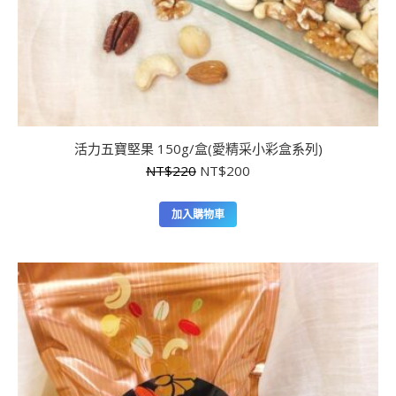
活力五寶堅果 150g/盒(愛精采小彩盒系列)
原
目
NT$
220
NT$
200
始
前
價
價
加入購物車
格：
格：
NT$220。
NT$200。