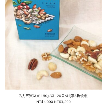
活力五寶堅果 150g/盒- 20盒/組(享8折優惠)
原
目
NT$
4,000
NT$
3,200
始
前